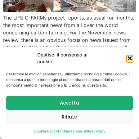
The LIFE C-FARMs project reports, as usual for months,
the most important news from all over the world
concerning carbon farming. For the November news
review, there is an obvious focus on news issued from
COP27. By November, the European Commission will
Gestisci il consenso ai
issue the regulation to certify carbon farming practices,
cookie
“but leave key decisions to […]
Per fornire le migliori esperienze, utilizziamo tecnologie come i cookie. Il
consenso a queste tecnologie ci consentirà di elaborare dati come il
comportamento di navigazione o ID univoci su questo sito.
Accetta
Rifiuta
Cookie Policy
Dichiarazione sulla Privacy